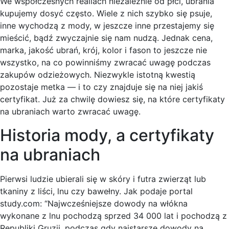
We współczesnych realiach niezależnie od płci, ubrania
kupujemy dosyć często. Wiele z nich szybko się psuje,
inne wychodzą z mody, w jeszcze inne przestajemy się
mieścić, bądź zwyczajnie się nam nudzą. Jednak cena,
marka, jakość ubrań, krój, kolor i fason to jeszcze nie
wszystko, na co powinniśmy zwracać uwagę podczas
zakupów odzieżowych. Niezwykle istotną kwestią
pozostaje metka — i to czy znajduje się na niej jakiś
certyfikat. Już za chwilę dowiesz się, na które certyfikaty
na ubraniach warto zwracać uwagę.
Historia mody, a certyfikaty
na ubraniach
Pierwsi ludzie ubierali się w skóry i futra zwierząt lub
tkaniny z liści, lnu czy bawełny. Jak podaje portal
study.com: “Najwcześniejsze dowody na włókna
wykonane z lnu pochodzą sprzed 34 000 lat i pochodzą z
Republiki Gruzji, podczas gdy najstarsze dowody na