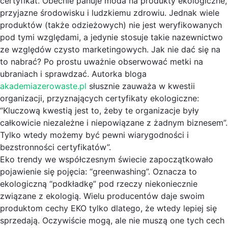
certyfikat. Obecnie panuje moda na produkty ekologiczne,
przyjazne środowisku i ludzkiemu zdrowiu. Jednak wiele
produktów (także odzieżowych) nie jest weryfikowanych
pod tymi względami, a jedynie stosuje takie nazewnictwo
ze względów czysto marketingowych. Jak nie dać się na
to nabrać? Po prostu uważnie obserwować metki na
ubraniach i sprawdzać. Autorka bloga
akademiazerowaste.pl
słusznie zauważa w kwestii
organizacji, przyznających certyfikaty ekologiczne:
“Kluczową kwestią jest to, żeby te organizacje były
całkowicie niezależne i niepowiązane z żadnym biznesem”.
Tylko wtedy możemy być pewni wiarygodności i
bezstronności certyfikatów”.
Eko trendy we współczesnym świecie zapoczątkowało
pojawienie się pojęcia: “greenwashing”. Oznacza to
ekologiczną “podkładkę” pod rzeczy niekoniecznie
związane z ekologią. Wielu producentów daje swoim
produktom cechy EKO tylko dlatego, że wtedy lepiej się
sprzedają. Oczywiście mogą, ale nie muszą one tych cech