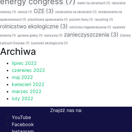
energy congress
(7)
metki na ubraniach
(1)
naturalne
OZE
(3)
nawozy
(1)
owoce
(1)
oznaczenia na ubraniach
(1)
oznakowania na
opakowaniach
(1)
plastikowe opakowania
(1)
poziom tlenu
(1)
recykling
(1)
rolnicstwo ekologiczne
(3)
rolnictwo regeneratywne
(1)
spalanie
zanieczyszczenia
(3)
drewna
(1)
uprawa gleby
(1)
warzywa
(1)
Zielony
Łańcuch Dostaw
(1)
żywność ekologiczna
(1)
Archiwa
lipiec 2022
czerwiec 2022
maj 2022
kwiecień 2022
marzec 2022
luty 2022
Znajdź nas na:
YouTube
Facebook
Instagram