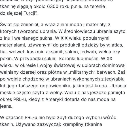
tkaninę sięgają około 6300 roku p.n.e. na terenie
dzisiejszej Turcji”.
Świat się zmieniał, a wraz z nim moda i materiały, z
których tworzono ubrania. W średniowieczu ubrania szyto
z lnu i wełnianego sukna. W XIX wieku popularnymi
materiałami, używanymi do produkcji odzieży były: atłas,
tiul, welwet, kaszmir, aksamit, sukno, jedwab, wełna czy
pekin. W przypadku sukni: koronki lub muślin. W XX
wieku, w okresie I wojny światowej w ubiorach dominował
wełniany dżersej oraz płótna w „militarnych” barwach. Zaś
po wojnie chodzono w ubraniach wykonanych z jedwabiu
lub jego tańszego odpowiednika, jakim jest krepa. Ubrania
męskie często szyto z wełny. Wielu z nas jeszcze pamięta
okres PRL-u, kiedy z Ameryki dotarła do nas moda na
jeans.
W czasach PRL-u nie było zbyt dużego wyboru wśród
tkanin. Używano zazwyczaj: krempliny (tkanina