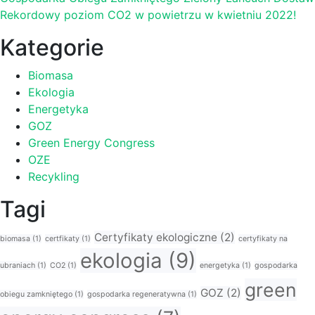
Rekordowy poziom CO2 w powietrzu w kwietniu 2022!
Kategorie
Biomasa
Ekologia
Energetyka
GOZ
Green Energy Congress
OZE
Recykling
Tagi
Certyfikaty ekologiczne
(2)
biomasa
(1)
certfikaty
(1)
certyfikaty na
ekologia
(9)
ubraniach
(1)
CO2
(1)
energetyka
(1)
gospodarka
green
GOZ
(2)
obiegu zamkniętego
(1)
gospodarka regeneratywna
(1)