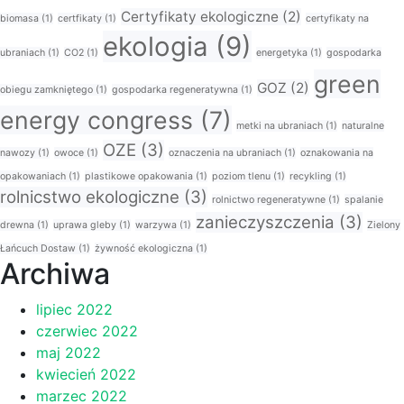
Certyfikaty ekologiczne
(2)
biomasa
(1)
certfikaty
(1)
certyfikaty na
ekologia
(9)
ubraniach
(1)
CO2
(1)
energetyka
(1)
gospodarka
green
GOZ
(2)
obiegu zamkniętego
(1)
gospodarka regeneratywna
(1)
energy congress
(7)
metki na ubraniach
(1)
naturalne
OZE
(3)
nawozy
(1)
owoce
(1)
oznaczenia na ubraniach
(1)
oznakowania na
opakowaniach
(1)
plastikowe opakowania
(1)
poziom tlenu
(1)
recykling
(1)
rolnicstwo ekologiczne
(3)
rolnictwo regeneratywne
(1)
spalanie
zanieczyszczenia
(3)
drewna
(1)
uprawa gleby
(1)
warzywa
(1)
Zielony
Łańcuch Dostaw
(1)
żywność ekologiczna
(1)
Archiwa
lipiec 2022
czerwiec 2022
maj 2022
kwiecień 2022
marzec 2022